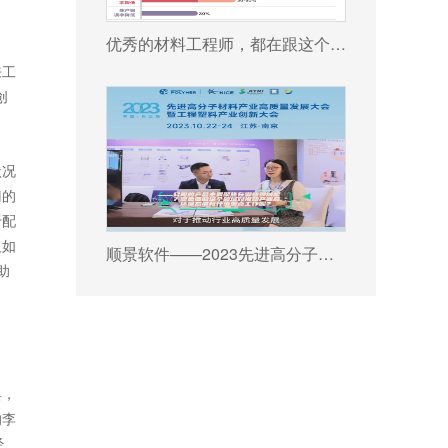
优秀的材料工程师，都在跟这个新朋友打交道!
来工
创
状况
门的
于配
及如
顺景软件——2023先进高分子材料产业高质量发展大会暨工程塑料产业创新大会
助
具，
的李
经