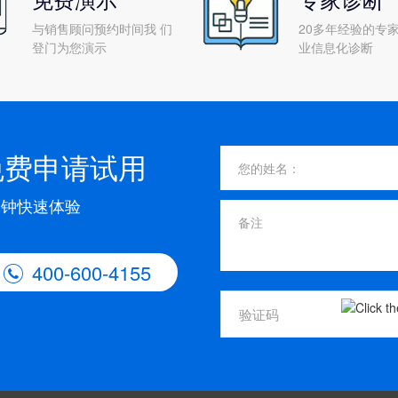
与销售顾问预约时间我 们
20多年经验的专家
登门为您演示
业信息化诊断
免费申请试用
分钟快速体验
400-600-4155
