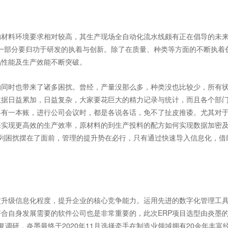
材料环境要求相对较高，其生产现场全自动化流水线颇有正在倡导的未
大一部分要归功于研发的执着与创新。除了在质量、种类等方面的不断执着
品性能及生产效能不断突破。
同时也带来了诸多困扰。曾经，产量没那么多，种类没也比较少，所有
数据日益累加，日益复杂，大家要花巨大的精力记录与统计，而且各个部
各有一本账，进行公司会议时，都是各说各话，免不了扯皮推诿。尤其对
来实现更高效的生产效率，原材料的到生产投料的配方如何实现数据加密
列困扰摆在了面前，管理的提升势在必行，只有通过快速导入信息化，借
升级信息化程度，提升企业的核心竞争能力。运用先进的数字化管理工
合自身发展需要的软件公司也是非常重要的，此次ERP项目选型由炎墨
复调研，炎墨最终于2020年11月选择牵手在制造业领域拥有20余年丰富