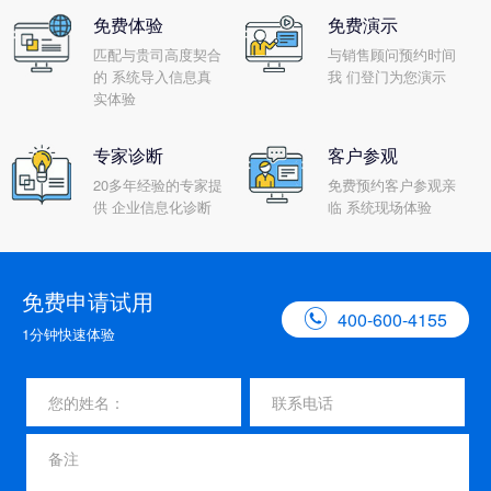
免费体验
免费演示
匹配与贵司高度契合
与销售顾问预约时间
的 系统导入信息真
我 们登门为您演示
实体验
专家诊断
客户参观
20多年经验的专家提
免费预约客户参观亲
供 企业信息化诊断
临 系统现场体验
免费申请试用

400-600-4155
1分钟快速体验