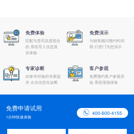
免费体验
免费演示
匹配与贵司高度契合
与销售顾问预约时间
的 系统导入信息真
我 们登门为您演示
实体验
专家诊断
客户参观
20多年经验的专家提
免费预约客户参观亲
供 企业信息化诊断
临 系统现场体验
免费申请试用

400-600-4155
1分钟快速体验