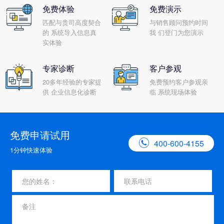
免费体验
免费演示
匹配与贵司高度契合
与销售顾问预约时间
的 系统导入信息真
我 们登门为您演示
实体验
专家诊断
客户参观
20多年经验的专家提
免费预约客户参观亲
供 企业信息化诊断
临 系统现场体验
免费申请试用

400-600-4155
1分钟快速体验