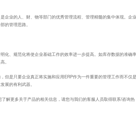
是企业的人、财、物等部门的优秀管理流程、管理精髓的集中体现。企
外部的管理思路。
明化、规范化将使企业基础工作的效率进一步提高。如库存数据的准确
提高。
，但是只要企业真正将实施和应用ERP作为一件重要的管理工作而不仅
业发展的有利武器。
了解更多关于产品的相关信息，请您与我们的客服人员取得联系!咨询热