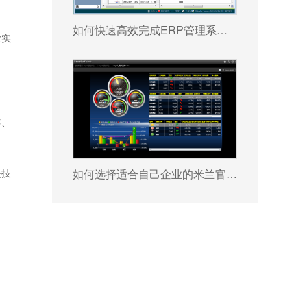
如何快速高效完成ERP管理系统配置?
业实
率、
是技
如何选择适合自己企业的米兰官网入口_米兰（中国） ?