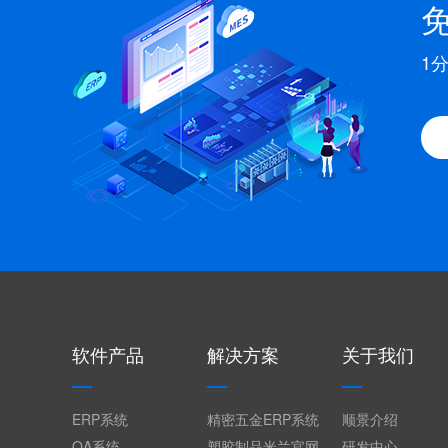
1
软件产品
解决方案
关于我们
ERP系统
精密五金ERP系统
顺景介绍
OA系统
塑胶制品米兰官网
研发中心