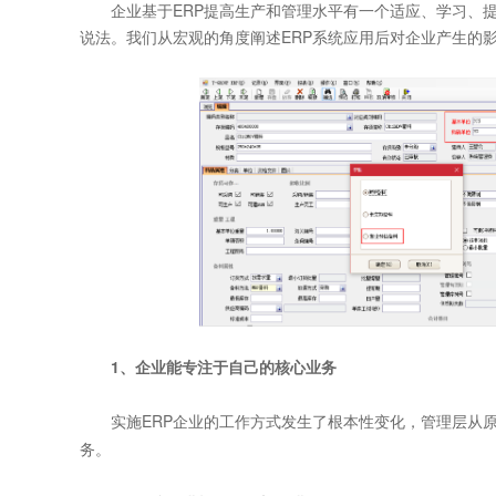
企业基于ERP提高生产和管理水平有一个适应、学习、提
说法。我们从宏观的角度阐述ERP系统应用后对企业产生的
1、企业能专注于自己的核心业务
实施ERP企业的工作方式发生了根本性变化，管理层从原
务。