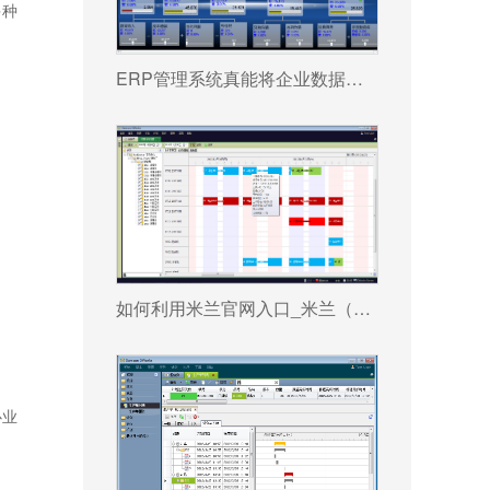
多种
ERP管理系统真能将企业数据转化为可执行决策吗?
如何利用米兰官网入口_米兰（中国） 系统更好提升企业运营效率?
心业