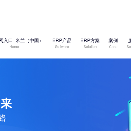
网入口_米兰（中国）
ERP产品
ERP方案
案例
Home
Software
Solution
Case
Se