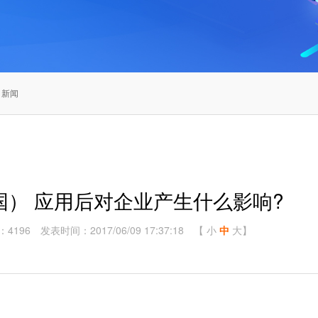
 新闻
国） 应用后对企业产生什么影响?
：4196
发表时间：2017/06/09 17:37:18
【
小
中
大
】