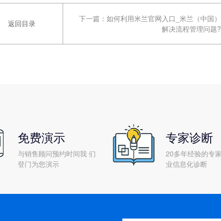
下一篇：
如何利用米兰官网入口_米兰（中国）
返回目录
解决流程管理问题?
免费演示
专家诊断
与销售顾问预约时间我 们
20多年经验的专家
登门为您演示
业信息化诊断