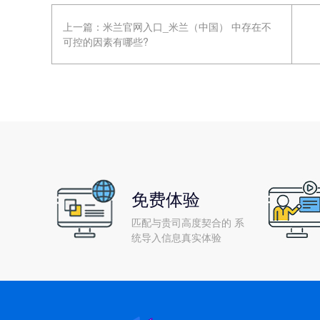
上一篇：
米兰官网入口_米兰（中国） 中存在不
可控的因素有哪些?
免费体验
匹配与贵司高度契合的 系
统导入信息真实体验