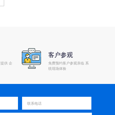
客户参观
提供 企
免费预约客户参观亲临 系
统现场体验