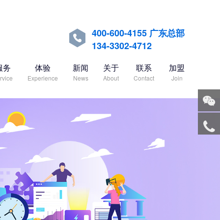
400-600-4155 广东总部

134-3302-4712
服务
体验
新闻
关于
联系
加盟
rvice
Experience
News
About
Contact
Join
关注
微信
服务
热线
回到
顶部