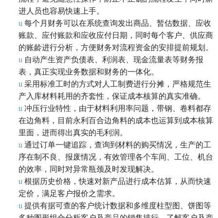
进人员也容易快速上手。
u
每个月财务可以在系统查询发出商品、暂估数据、应收
账款、应付账款和应收应付日期，同时每个客户、供应商
的账龄进行分析，方便财务对流程资金的安排提前规划。
u
自动产生资产负债表、利润表、现金流量表等财务报
表，真正实现业务数据和财务的一体化。
u
采用标准工时的方式对人工制费进行分摊，严格规范生
产入库材料耗用的齐套性，保证成本核算的真实准确。
u
冲压行业特性，由于材料利用率问题，带钢、卷料都存
在边角料，目前永利百合边角料的成本也运算到成本核算
里面，进而得出真实的毛利润。
u
通过订单一键追踪，查询到材料的购买情况，生产的工
序在制不良、报废情况，有效管理各个车间、工位、机台
的效率，同时对异常瓶颈及时发现解决。
u
根据历史价格，快速对新产品进行成本估算，从而快速
定价，满足客户报价之需求。
u
提供有据可查的客户统计数据和多维度柱型图、饼图等
多种图形组合分析客户及产品的销售排行，了解客户及产