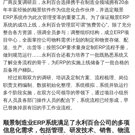
厂商反复调研后，永利百合选择携手在制造业领域拥有20余
年丰富经验的顺景软件作为信息化合作伙伴，并选定顺景
ERP系统作为此次管理变革的重要工具。为了保证顺景ERP
系统的成功上线，永利百合管理层可谓“煞费苦心”。除了充分
整合各方资源，强调全员参与；调整组织结构，成立ERP项
目中心，全面掌控公司物料需求计划的制定和物资存储、配
送、生产、出货等；按照SOP要求量身定制ERP流程手册，
做到规范运行……永利百合还着力培养了一批既熟悉系统又
了解业务流程的骨干，为ERP的实施上线储备了一批合格的
后备用户梯队。
经过前期双方的调研、培训及定制方案、流程梳理、岗位
职责文档编制、数据初始化整理、系统模拟，系统并轨运行
多个阶段实施，在双方公司领导的带领下，通过项目小组所
有人员及各部门操作人员的配合下，系统流程已经形成，早
已替换掉原有旧的手工作业流程。
顺景制造业ERP系统满足了永利百合公司的多项
信息化需求，包括管理、研发技术、销售、物流