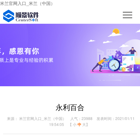
米兰官网入口_米兰（中国）
永利百合
来源： 米兰官网入口_米兰（中国）
人气：23988
发表时间：2021/01/11
19:54:05
【
小
中
大
】