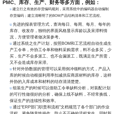
PMC、库存、生产、财务等多方面，例如：
建立行之有效的存货编码规则，采用系统中的编码器自动编制
u
存货编码；建立清晰明了的BOM产品结构清单和工艺流程。
u
先进的报表管理方式，查询每日、每周、每月、每年的
库存、收发存，独特的界面风格显示库龄以及呆滞料情
况，方便管理者做决策参考。
u
通过系统之生产计划，按照BOM和工艺流程自动生成生
产工令单，外协工令单和物料采购需求，料不会多买，少
买，生产不会多派工、也不会漏派工，既满足生产所需，
又不会造成库存呆滞。
u
针对外协数据的管理可以采用倒冲领料的方式，产品入
库的时候自动根据利用率扣减供应商原材料的库存，这样
外协的入库成本和材料的结存清清楚楚。
u
组装生产的时候可以借助工令单缺料分析，对装配计划
的可行性做很好的分析，确保上线不缺料，不经常换线，
保证生产的连续性和效率。
u
通过“ERP部门职责和流程”文档规范了各个部门的作业
流程，避免随意性操作，防止不正确的流程发生，同时新