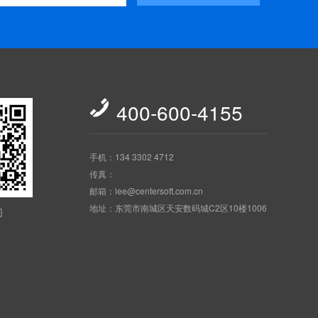

400-600-4155
手机：134 3302 4712
传真：
邮箱：lee@centersoft.com.cn
地址：东莞市南城区天安数码城C2区10楼1006
们