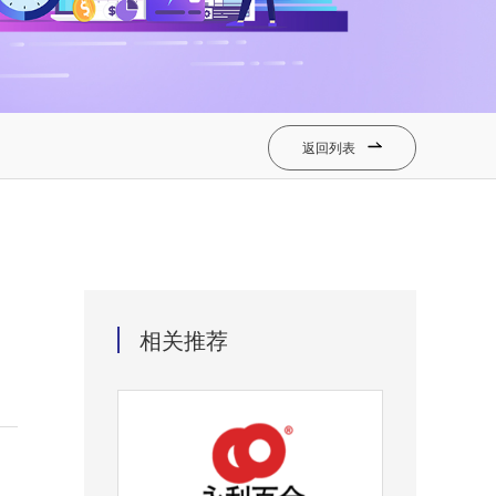
返回列表

相关推荐