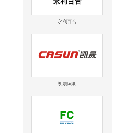
永利百合
凯晟照明