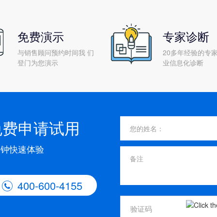
免费演示
专家诊断
与销售顾问预约时间我 们
20多年经验的专家
登门为您演示
业信息化诊断
免费申请试用
分钟快速体验
400-600-4155
