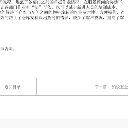
客服咨询。
返回目录
下一篇：
鸿骏五金