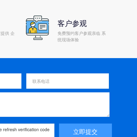
客户参观
提供 企
免费预约客户参观亲临 系
统现场体验
立即提交